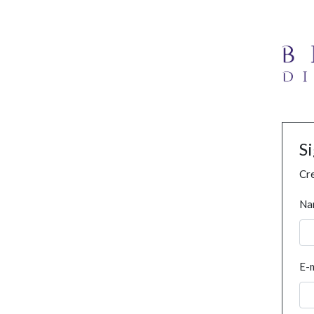
S
Cre
Na
E-m