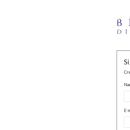
S
Cre
Na
E-m