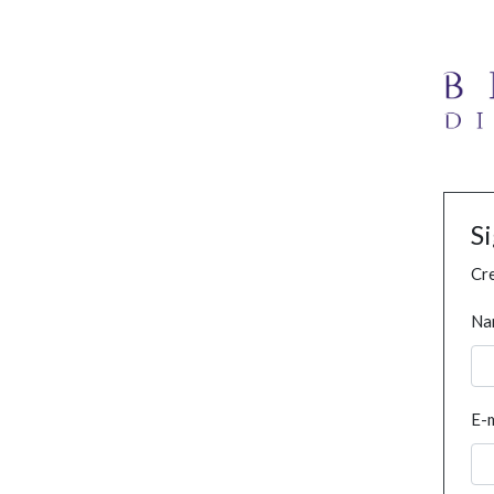
S
Cre
Na
E-m